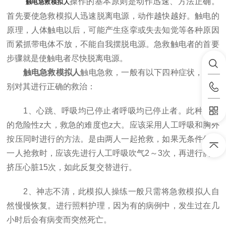
操作的基本原则是动作迅速、方法正确。
触电急救模拟人
首先要使急救模拟人迅速脱离电源，动作越快越好。触电的
原理，人体触电以后，可能产生痉挛或失去知觉等各种原因
而紧抓带电体不放，不能自我摆脱电源。急救触电者的首要
步骤就是使触电者尽快脱离电源。
触电急救模拟人
触电急救，一般有以下四种症状，要分
别对其进行正确的救治：
1、心跳、呼吸均已停止者呼吸均已停止者。此种情况
的危险性z大，救急的难度也z大。应该采用人工呼吸和胸外
按压同时进行的方法。是由两人一起抢救，如果无条件仅有
一人抢救时，应该先进行人工呼吸吹气2～3次，再进行胸外
挤压心脏15次，如此反复交替进行。
2、神志不清，此模拟人操练一般只需将急救模拟人自
然慢慢恢复。进行照料护理，因为有的病例中，发生过在几
小时后会有病变而突然死亡。