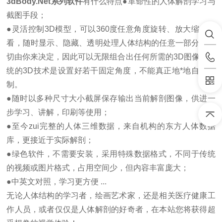
3dBody.Net系列软件
有什么特点●革命性的人体解剖学习与
截图手段；
●灵活控制3D模型，可以360度任意角度旋转、放大缩小察
看，随时显示、隐藏、透明处理人体结构的任意一部分，一
切由你来决定，因此可以无限组合出任何所需的3D图像，传
统的3D技术是设置好若干固定角度，不能真正地*地自由控
制。
●随时以多种尺寸大小截屏保存输出当前解剖图像，供进一
步学习、讲解，印刷等使用；
●至今zui完整的人体三维数据，来自机构的东方人体数据
库，更接近于实际解剖；
●绿色软件，不需要安装，采用特殊数据格式，不同于传统
的视频或图片格式，占用空间少，但内容丰富庞大；
●中英文对照，学习更方便 ...
无论人体结构的学习者，绘画艺术家，还是相关医疗健康工
作人员，或者仅仅是人体解剖的好奇者，在本站您将获得超