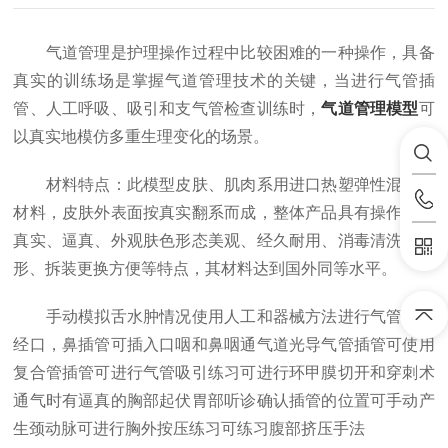
气道管理是护理操作过程中比较困难的一种操作，具备
真实的训练场是掌握气道管理技术的关键，当进行气管插
管、人工呼吸、吸引和支气管检查训练时，
气道管理模型
可
以真实地模仿多重生理变化的场景。
材料特点：此模型皮肤、肌肉系用进口热塑弹性混合胶
材料，皮肤外表面按真实翻系而成，整体产品具有操作手感
真实、逼真、外观肤色形态美观、经久耐用、消毒清洗不变
形、拆装更换方便等特点，其材料达到国外同等水平。
手动模拟舌水肿情况使用人工和器械方法进行气管插管
经口，鼻插管可插入口咽和鼻咽通气道光导气管插管可使用
复合管插管可进行气管吸引练习可进行环甲膜切开和穿刺术
通气时有逼真的胸部起伏胃部听诊确认插管的位置可手动产
生颈动脉可进行胸外按压练习可练习腹部挤压手法