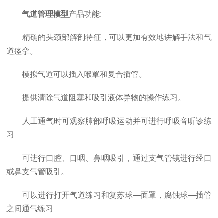
气道管理模型
产品功能:
精确的头颈部解剖特征，可以更加有效地讲解手法和气
道痉挛。
模拟气道可以插入喉罩和复合插管。
提供清除气道阻塞和吸引液体异物的操作练习。
人工通气时可观察肺部呼吸运动并可进行呼吸音听诊练
习
可进行口腔、口咽、鼻咽吸引，通过支气管镜进行经口
或鼻支气管吸引。
可以进行打开气道练习和复苏球—面罩，腐蚀球—插管
之间通气练习