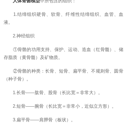
人体骨骼模型
中所包含的组织：
1.结缔组织硬骨、软骨、纤维性结缔组织、血管、血
液。
2.神经组织
①骨骼的功用支持、保护、运动、造血（红骨髓）、储
存脂质（黄骨髓）及矿物质。
②骨骼的种类：长骨、短骨、扁平骨、不规则骨、圆骨
（种子骨）。
1.长骨——肱骨、股骨（长比宽＝非常大）。
2.短骨——腕骨（长比宽＝非常小，近似立方形）。
3.扁平骨——肩胛骨（板状）。