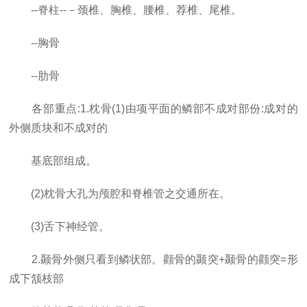
--脊柱--－颈椎、胸椎、腰椎、荐椎、尾椎。
--胸骨
--肋骨
各部重点:1.枕骨(1)由项平面的鳞部不成对部份:成对的
外侧质块和不成对的
基底部组成。
(2)枕骨大孔为颅腔和脊椎管之交通所在。
(3)舌下神经管。
2.颞骨外侧只看到鳞状部。颧骨的颞突+颞骨的颧突=形
成下颔枝部