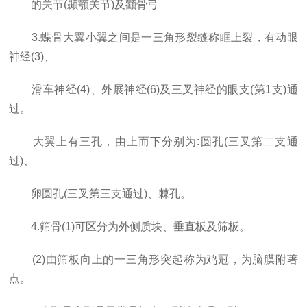
的关节(颞颚关节)及颧骨弓
3.蝶骨大翼小翼之间是一三角形裂缝称眶上裂，有动眼
神经(3)、
滑车神经(4)、外展神经(6)及三叉神经的眼支(第1支)通
过。
大翼上有三孔，由上而下分别为:圆孔(三叉第二支通
过)、
卵圆孔(三叉第三支通过)、棘孔。
4.筛骨(1)可区分为外侧质块、垂直板及筛板。
(2)由筛板向上的一三角形突起称为鸡冠，为脑膜附著
点。