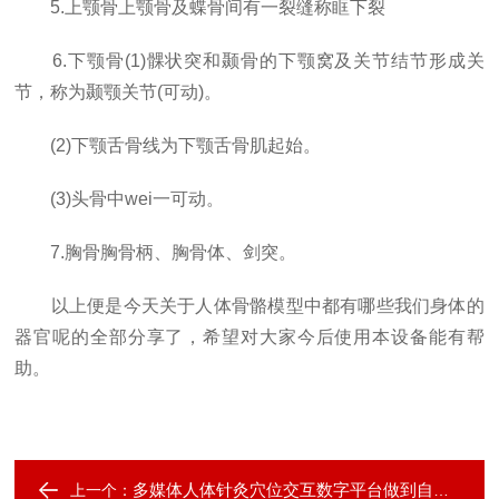
5.上颚骨上颚骨及蝶骨间有一裂缝称眶下裂
6.下颚骨(1)髁状突和颞骨的下颚窝及关节结节形成关
节，称为颞颚关节(可动)。
(2)下颚舌骨线为下颚舌骨肌起始。
(3)头骨中wei一可动。
7.胸骨胸骨柄、胸骨体、剑突。
以上便是今天关于人体骨骼模型中都有哪些我们身体的
器官呢的全部分享了，希望对大家今后使用本设备能有帮
助。
多媒体人体针灸穴位交互数字平台做到自助学习、自助练习、模拟考试、正式考试
上一个：