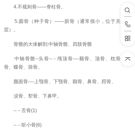
4.不规则骨——脊柱骨。
5.圆骨（种子骨）——膑骨（通常很小，位于关节内
层）。
骨骼的大体解剖:中轴骨骼、四肢骨骼
中轴骨骼--头骨--－颅顶骨----额骨、顶骨、枕骨、颞
骨、蝶骨、筛骨。
颜面骨----上颚骨、下颚骨、颧骨、鼻骨、腭骨、
涙骨、犁骨、下鼻甲。
--－舌骨(1)
--－听小骨(6)