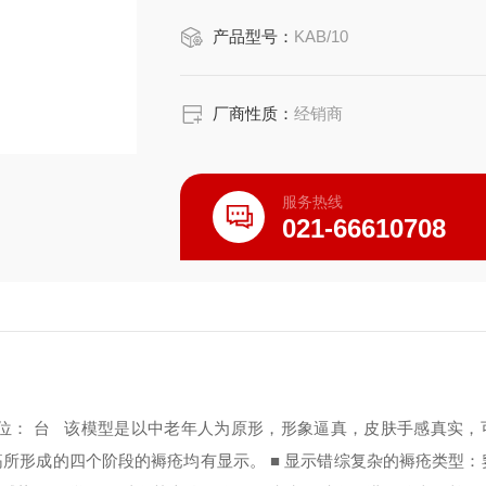
主要功能：
产品型号：
KAB/10
■ 由压力溃疡所形成的四个阶段的褥疮
■ 显示错综复杂的褥疮类型：窦、瘘
念珠菌感染。
厂商性质：
经销商
服务热线
021-66610708
位： 台
该模型是以中老年人为原形，形象逼真，皮肤手感真实，
溃疡所形成的四个阶段的褥疮均有显示。
■ 显示错综复杂的褥疮类型：