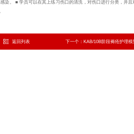
菌感染。
■ 学员可以在其上练习伤口的清洗，对伤口进行分类，并且
量。
返回列表
下一个：
KAB/10B阶段褥疮护理模