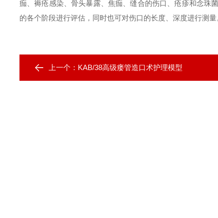
痂、褥疮感染、骨头暴露、焦痂、缝合的伤口、疮疹和念珠
的各个阶段进行评估，同时也可对伤口的长度、深度进行测
上一个：
KAB/38高级瘘管造口术护理模型