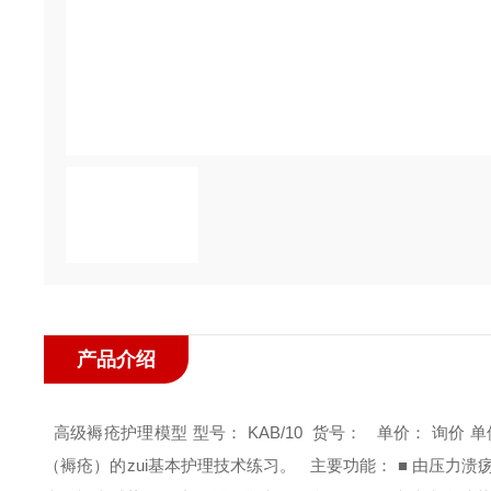
产品介绍
高级褥疮护理模型
型号： KAB/10
货号：
单价： 询价
单
（褥疮）的zui基本护理技术练习。
主要功能：
■ 由压力