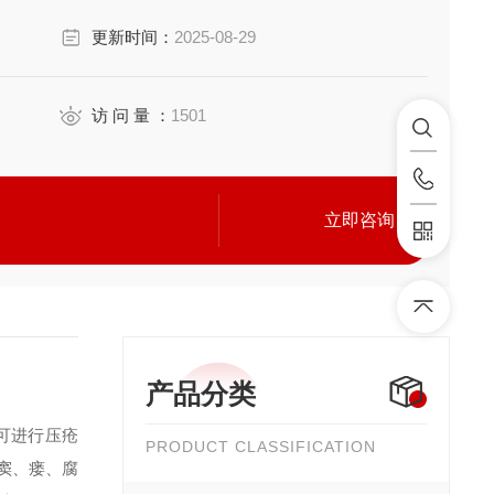
更新时间：
2025-08-29
均有显示。
、腐痂、褥疮感染、骨头暴露、焦痂、缝合的伤口、疮疹和
访 问 量 ：
1501
立即咨询
产品分类
可进行压疮
PRODUCT CLASSIFICATION
窦、瘘、腐