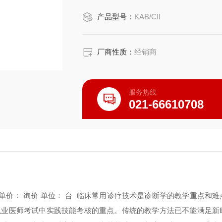
叩诊电脑模拟人。切实解决了医学教育
产品型号：
KAB/CII
务人员培训及基本技能考核。
厂商性质：
经销商
服务热线
021-66610708
单价： 询价
单位： 台
临床常用诊疗技术是诊断学的教学重点和难
执业医师考试中实践技能考核的重点。传统的教学方法已不能满足新