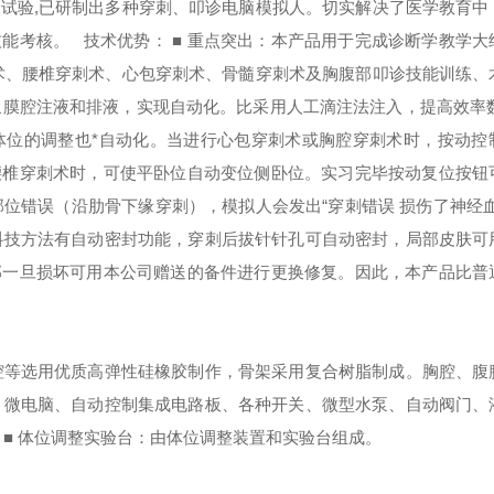
试验,已研制出多种穿刺、叩诊电脑模拟人。切实解决了医学教育中
技能考核。
技术优势：
■ 重点突出：本产品用于完成诊断学教学大
术、腰椎穿刺术、心包穿刺术、骨髓穿刺术及胸腹部叩诊技能训练、
浆膜腔注液和排液，实现自动化。比采用人工滴注法注入，提高效率
体位的调整也*自动化。当进行心包穿刺术或胸腔穿刺术时，按动控
腰椎穿刺术时，可使平卧位自动变位侧卧位。实习完毕按动复位按钮
部位错误（沿肋骨下缘穿刺），模拟人会发出“穿刺错误 损伤了神经血
高科技方法有自动密封功能，穿刺后拔针针孔可自动密封，局部皮肤可
部一旦损坏可用本公司赠送的备件进行更换修复。因此，本产品比普
腔等选用优质高弹性硅橡胶制作，骨架采用复合树脂制成。胸腔、腹
箱、微电脑、自动控制集成电路板、各种开关、微型水泵、自动阀门、
。
■ 体位调整实验台：由体位调整装置和实验台组成。