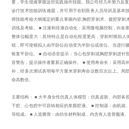
要，学生很难掌握这些实践操作技能。我公司经几年努力反复
诊疗技术技能训练难题，并可用于在职医务人员培训及基本
师技能考核大纲规定的重点掌握内容:胸腔穿刺术、腹腔穿刺
训练及考核。
■ 注液和排液自动化：采用微电脑控制，向各
整体位幅度大：其特特点是自动化程度更高，穿刺时模拟人
钮，即可使模拟人由平卧位自动变为半卧位或坐位。当进行
恢复平卧位。
■ 自动语音提示：当心包穿刺或胸腔穿刺进针
音警告，提示操作者重新正确操作。
■ 使用寿命长：采用
补，经多次测试表明每平方厘米穿刺寿命达数百次以上。局
命高数倍。
主要结构：
■ 大半身女性仿真人体模型：仿真皮肤、内部各
下腔、心包腔中可容纳相应的浆膜腔液。
■ 控制器：由机
等组成。
■ 人造髂骨：由仿生材料制成，内含有人造骨髓液