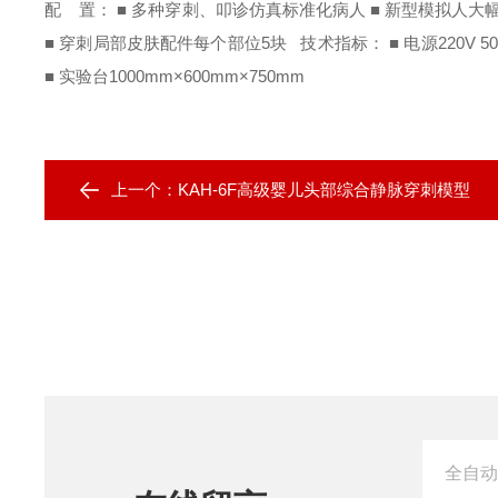
配 置：
■ 多种穿刺、叩诊仿真标准化病人
■ 新型模拟人大
■ 穿刺局部皮肤配件每个部位5块
技术指标：
■ 电源220V 5
■ 实验台1000mm×600mm×750mm
上一个：
KAH-6F高级婴儿头部综合静脉穿刺模型