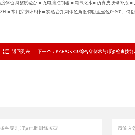
幅度体位调整试验台
■ 微电脑控制器
■ 电气化水
■ 仿真皮肤修补液
■
0ZH
■ 常用穿刺术5种
■ 实验台穿刺体位角度仰卧至坐位0~90°、仰卧至
返回列表
下一个：
KAB/CK810综合穿刺术与叩诊检查技能训练模型