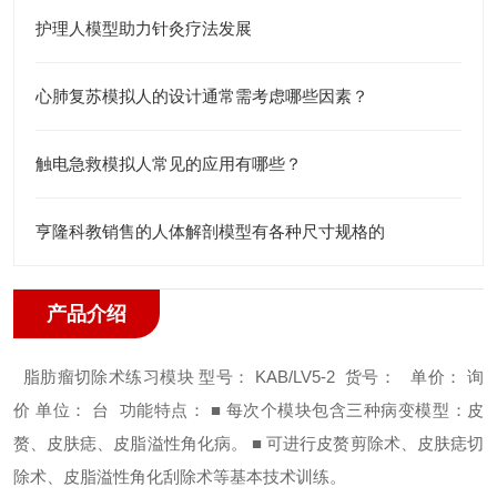
护理人模型助力针灸疗法发展
心肺复苏模拟人的设计通常需考虑哪些因素？
触电急救模拟人常见的应用有哪些？
亨隆科教销售的人体解剖模型有各种尺寸规格的
产品介绍
脂肪瘤切除术练习模块
型号： KAB/LV5-2
货号：
单价： 询
价
单位： 台
功能特点：
■ 每次个模块包含三种病变模型：皮
赘、皮肤痣、皮脂溢性角化病。
■ 可进行皮赘剪除术、皮肤痣切
除术、皮脂溢性角化刮除术等基本技术训练。