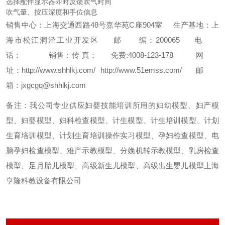
选择配件显示器即时反馈吹气时间
吹气量、按压深度和手位信息
销售中心：上海交通西路48号嘉华苑C座904室
生产基地：上
海市松江洞泾工业开发区
邮 编：200065
电
话：
销售：
传 真：
免费:4008-123-178
网
址：http://www.shhlkj.com/ http://www.51emss.com/
邮
箱：jxgcgq@shhlkj.com
备注：我公司专业供应妇婴技能培训所用的妇幼模型、妇产模
型、妇婴模型、妇科检查模型、计生模型、计生培训模型、计划
生育培训模型、计划生育培训操作实习模型、孕妇检查模型、电
脑孕妇检查模型、难产示教模型、分娩机转示教模型、乳房检查
模型、足月胎儿模型、高级新生儿模型、高级出生婴儿模型上海
亨隆科教设备有限公司