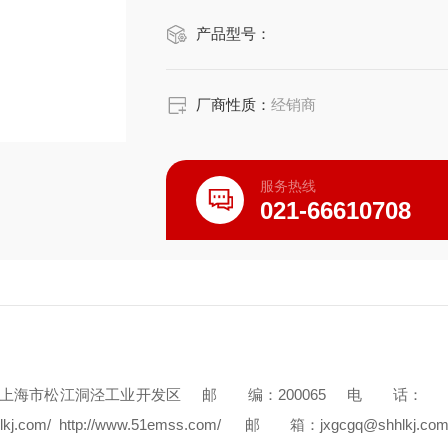
产品型号：
厂商性质：
经销商
服务热线
021-66610708
：上海市松江洞泾工业开发区
邮 编：200065
电 话：
j.com/ http://www.51emss.com/
邮 箱：jxgcgq@shhlkj.co