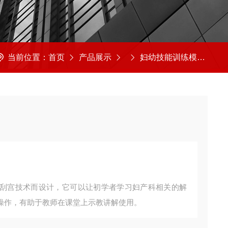
当前位置：
首页
产品展示
妇幼技能训练模型
K
刮宫技术而设计，它可以让初学者学习妇产科相关的解
操作，有助于教师在课堂上示教讲解使用。