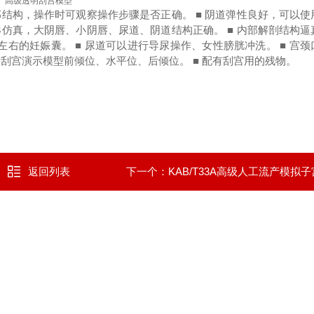
高级透明刮宫模型
部结构，操作时可观察操作步骤是否正确。
■ 阴道弹性良好，可以
外形仿真，大阴唇、小阴唇、尿道、阴道结构正确。
■ 内部解剖结构
周左右的妊娠囊。
■ 尿道可以进行导尿操作、女性膀胱冲洗。
■ 宫
透明刮宫演示模型前倾位、水平位、后倾位。
■ 配有刮宫用的残物。
返回列表
下一个：
KAB/T33A高级人工流产模拟子