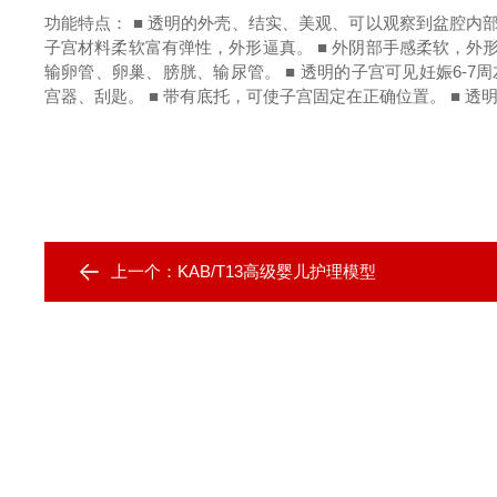
功能特点：
■ 透明的外壳、结实、美观、可以观察到盆腔内
子宫材料柔软富有弹性，外形逼真。
■ 外阴部手感柔软，
输卵管、卵巢、膀胱、输尿管。
■ 透明的子宫可见妊娠6-7
宫器、刮匙。
■ 带有底托，可使子宫固定在正确位置。
■ 
上一个：
KAB/T13高级婴儿护理模型