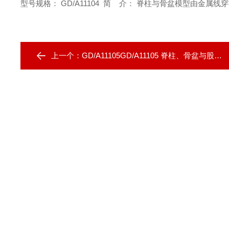
型号规格： GD/A11104
简 介： 脊柱与骨盆模型由金属线
上一个：
GD/A11105GD/A11105 脊柱、骨盆与股骨头模型