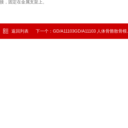
穿接，固定在金属支架上。
返回列表
下一个：
GD/A11103GD/A11103 人体骨骼散骨模型（游离骨）