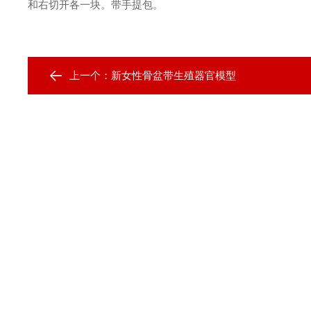
和右切开各一块。带手提包。
上一个：
新女性骨盆带生殖器官模型