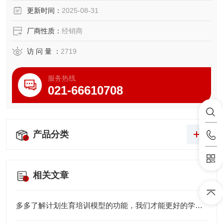
高级满月婴儿模型（男婴、女婴任选）
更新时间：
2025-08-31
高级满月婴儿模型（男婴、女婴任选） （重4000g）
模型特点：
厂商性质：
经销商
本模型由进口PVC材料经模具浇模而成。具有形象逼真、操
作真实、结构合理和经久耐用等特点。
访 问 量 ：
2719
服务热线
021-66610708
产品分类
相关文章
多多了解计划生育培训模型的功能，我们才能更好的学习相关知识