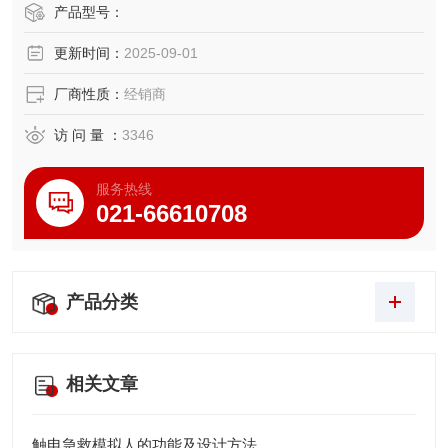
开发出专门针对社会心肺复苏普及与医学院校、医疗卫生系
产品型号：
统培训使用的高档型第五代新产品，其造型更*、功能更*、操
更新时间：
2025-09-01
作更方便的产品。
厂商性质：
经销商
访 问 量 ：
3346
服务热线
021-66610708
产品分类
相关文章
触电急救模拟人的功能及设计方法