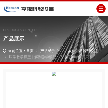
PRODUCTS CENTER
产品展示
当前位置：
首页
产品展示
人体骨骼解剖模型
医学教学模型｜解剖教学模型｜人体骨骼与内脏关系模
型