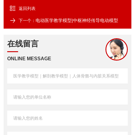
返回列表
电动医学教学模型|中枢神经传导电动模型
下一个：
在线留言
ONLINE MESSAGE