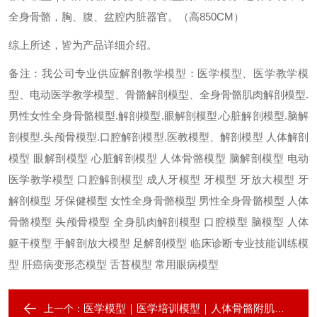
全身骨骼，胸、腹、盆腔内脏器官。（高850CM）
综上所述，皆为产品详细介绍。
备注：我公司专业供应解剖教学模型：医学模型、医学教学模
型、电动医学教学模型、骨骼解剖模型、全身骨骼肌肉解剖模型.
男性女性全身骨骼模型.解剖模型.眼解剖模型.心脏解剖模型.脑解
剖模型.头颅骨模型.口腔解剖模型.医教模型、解剖模型 人体解剖
模型 眼解剖模型 心脏解剖模型 人体骨骼模型 脑解剖模型 电动
医学教学模型 口腔解剖模型 成人牙模型 牙模型 牙放大模型 牙
解剖模型 牙保健模型 女性全身骨骼模型 男性全身骨骼模型 人体
骨骼模型 头颅骨模型 全身肌肉解剖模型 口腔模型 脑模型 人体
躯干模型 手解剖放大模型 足解剖模型 临床诊断专业技能训练模
型 肝癌病变形态模型 舌苔模型 常用眼病模型
医学模型｜医学培训模型｜人体骨骼附肌肉起止点着色模型
上一个：