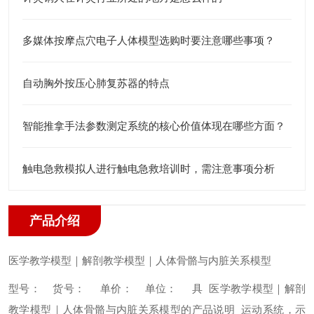
多媒体按摩点穴电子人体模型选购时要注意哪些事项？
自动胸外按压心肺复苏器的特点
智能推拿手法参数测定系统的核心价值体现在哪些方面？
触电急救模拟人进行触电急救培训时，需注意事项分析
产品介绍
医学教学模型｜解剖教学模型｜人体骨骼与内脏关系模型
型号：
货号：
单价：
单位： 具
医学教学模型｜解剖
教学模型｜人体骨骼与内脏关系模型的产品说明
运动系统，示