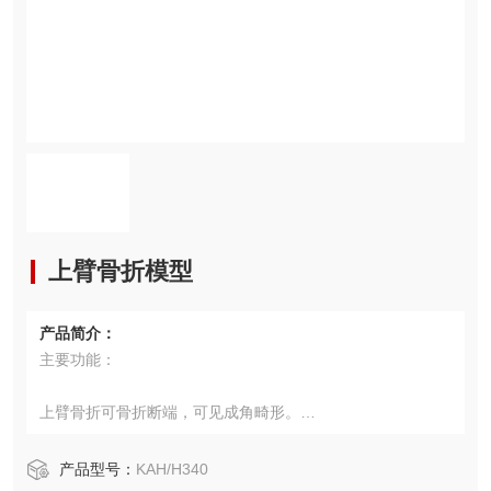
上臂骨折模型
产品简介：
主要功能：
上臂骨折可骨折断端，可见成角畸形。
诊断过程中不可过多实验骨擦音。
防止序贯神经损伤，可用于手法复位及小夹板固定训练。
产品型号：
KAH/H340