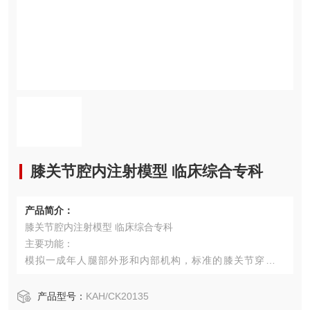
膝关节腔内注射模型 临床综合专科
产品简介：
膝关节腔内注射模型 临床综合专科
主要功能：
模拟一成年人腿部外形和内部机构，标准的膝关节穿刺体
位。
解剖结构准确，具有胫骨、股骨、副韧带、交叉韧带、髌韧
产品型号：
KAH/CK20135