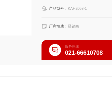
产品详细介绍：
产品型号：
KAH2058-1
尺寸:13*13*24（cm）
示环状、甲状、灼状、会厌软骨等
厂商性质：
经销商
服务热线
021-66610708