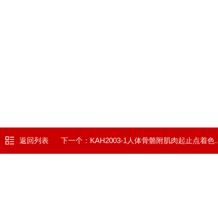
返回列表
下一个：
KAH2003-1人体骨骼附肌肉起止点着色模型