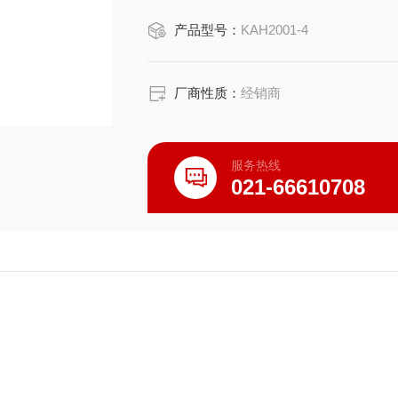
产品详细介绍：
产品型号：
KAH2001-4
尺寸:高 85cm
示全身骨骼，串制直立
厂商性质：
经销商
服务热线
021-66610708