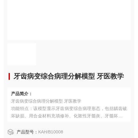
牙齿病变综合病理分解模型 牙医教学
产品简介：
牙齿病变综合病理分解模型 牙医教学
功能特点：该模型显示牙齿病变综合病理形态，包括龋齿破
坏缺损、用合金材料充填修补、化脓性牙髓炎、牙髓坏死、
牙根脓肿、根尖脓肿、牙周炎、牙槽化脓等病变结构，共有7
个部位指示标志。
产品型号：
KAH/B10008