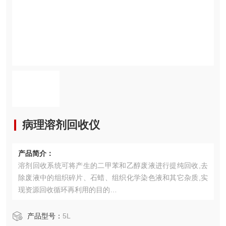
病理溶剂回收仪
产品简介：
溶剂回收系统可将产生的二甲苯和乙醇废液进行提纯回收,去
除废液中的组织碎片、石蜡、组织化学染色液和其它杂质,实
现资源回收循环再利用的目的
系统特性
来用触摸屏PLC作为系统的控制核心,在实现智能化自动化的
产品型号：
5L