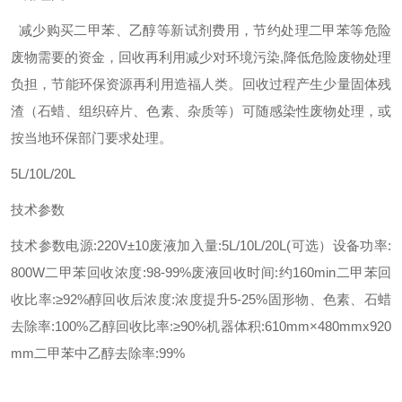
减少购买二甲苯、乙醇等新试剂费用，节约处理二甲苯等危险
废物需要的资金，回收再利用减少对环境污染,降低危险废物处理
负担，节能环保资源再利用造福人类。回收过程产生少量固体残
渣（石蜡、组织碎片、色素、杂质等）可随感染性废物处理，或
按当地环保部门要求处理。
5L/10L/20L
技术参数
技术参数电源:220V±10废液加入量:5L/10L/20L(可选）
设备功率:
800W
二甲苯回收浓度:98-99%
废液回收时间:约160min
二甲苯回
收比率:≥92%
醇回收后浓度:浓度提升5-25%
固形物、色素、石蜡
去除率:100%
乙醇回收比率:≥90%
机器体积:610mm×480mmx920
mm二甲苯中乙醇去除率:99%