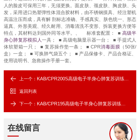
人的脸皮可保用三年，无须更换。面皮肤、颈皮肤、胸皮肤、头
发，采用进口热塑弹性体混合胶材料，由不锈钢摸具、经注塑机
高温注压而成，具有解 剖标志准确、手感真实、肤色统一、形态
逼真、外形美观、经久耐用、消毒清洗不变形、拆装更换方便等
特点，其材料达到国外同等水平。、
标准套配置：
■
高级半
身心肺复苏模拟人
一具；
■ 高级电脑显示器一台；
■ 手提式人
体软塑箱一只；
■ 复苏操作垫一条；
■ CPR
消毒面膜
（50张/
盒）一盒；
■ 可换肺气袋五个；
■ 产品保修卡、产品合格证、
使用说明书、急救操作手册一套。
KAB/CPR200S高级电子半身心肺复苏训练模拟人
上一个：
返回列表
KAB/CPR195高级电子半身心肺复苏训练模拟人
下一个：
在线留言