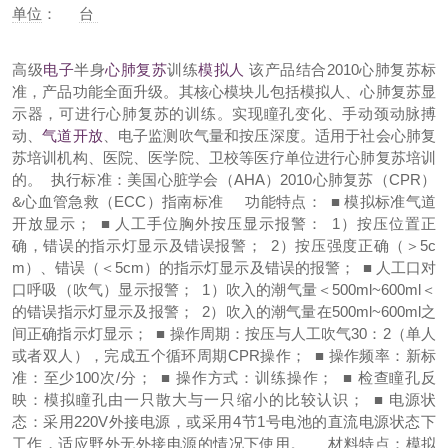
单位
：
台
高级
电子
半身
心肺复苏
训练
模拟人
该产品结合2010心肺复苏标
准，产品功能全面升级。其核心模块儿包括模拟人、心肺复苏显
示器，可进行心肺复苏的训练。实现瞳孔变化、手动颈动脉搏
动、
气道开放
、电子监测吹气量和按压深度。适用于社会心肺复
苏培训机构、医院、医学院、卫校等医疗单位进行心肺复苏培训
的。
执行标准：美国心脏学会（AHA）2010心肺复苏（CPR）
&心血管急救（ECC）指南标准
功能特点：
■ 模拟标准气道
开放显示；
■ 人工手位胸外按压显示报警：
1）按压位置正
确，错误的指示灯显示及错误报警；
2）按压强度正确（＞5c
m）、错误（＜5cm）的指示灯显示及错误的报警；
■ 人工口对
口呼吸（吹气）显示报警；
1）吹入的潮气量＜500ml~600ml＜
的错误指示灯显示及报警；
2）吹入的潮气量在500ml~600ml之
间正确指示灯显示；
■ 操作周期：按压与人工吹气30：2（单人
或者双人），完成五个循环周期CPR操作；
■ 操作频率：新标
准：至少100次/分；
■ 操作方式：训练操作；
■ 检查瞳孔反
映：模拟瞳孔由一只散大与一只缩小的比较认识；
■ 电源状
态：采用220V外接电源，或采用4节1号电池的直流电源状态下
工作，适应野外无外接电源的情况下使用。
材料特点：模拟