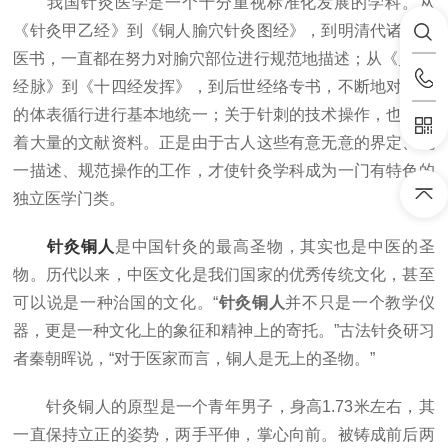
我国针灸医学是一个十分重视标准化发展的学科。从
《针灸甲乙经》到《铜人腧穴针灸图经》，到明清代诸针灸
医书，一直都在努力对腧穴部位进行规范地描述；从《灵枢·
经脉》到《十四经发挥》，到后世经络专书，不断地对经络
的体表循行进行基本地统一；关于针刺的技术操作，也存在
着大量的文献资料。正是由于古人这些有意无意的界定、统
一描述、规范操作的工作，才使针灸学科成为一门有特色的
独立医学门类。
针灸铜人
是中国针灸的最高圣物，其实也是中医的圣
物。历代以来，中医文化是我们国家的优秀传统文化，甚至
可以说是一种治国的文化。“
针灸铜人
并不只是一个教学仪
器，更是一种文化上的象征和精神上的寄托。”古法针灸研习
者秦朝晖说，“对于医家而言，铜人是无上的圣物。”
针灸铜人的原型是一个青年男子，身高1.73米左右，其
一直保持立正的姿势，两手平伸，掌心向前。被铸成前后两