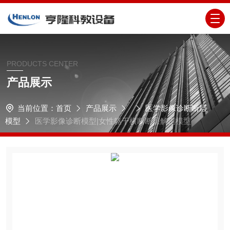
PRODUCTS CENTER
产品展示
当前位置：
首页
产品展示
医学影像诊断断层
模型
医学影像诊断模型|女性躯干横断断层解剖模型