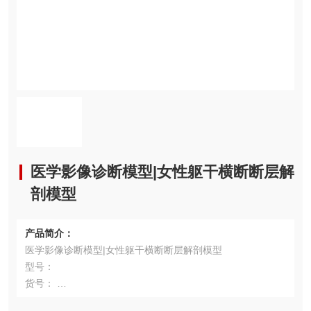
医学影像诊断模型|女性躯干横断断层解
剖模型
产品简介：
医学影像诊断模型|女性躯干横断断层解剖模型
型号：
货号：
单价：