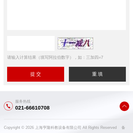
请输入计算结果（填写阿拉伯数字），如：三加四=7
服务热线
021-66610708
Copyright © 2026 上海亨隆科教设备有限公司 All Rights Reserved 备