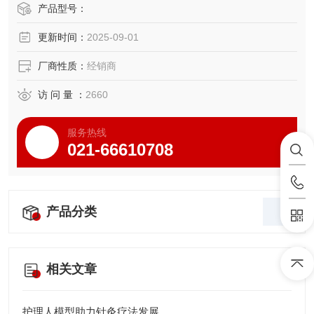
单位： 套
产品型号：
人体躯干矢状断断层解剖模型
更新时间：
2025-09-01
产品自正中矢状断向左右各分切5片,计10片,示断层面结构.
高约720mm 2002年新产品
厂商性质：
经销商
访 问 量 ：
2660
服务热线
021-66610708
产品分类
相关文章
护理人模型助力针灸疗法发展