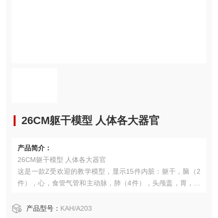
26CM躯干模型 人体各大器官
产品简介：
26CM躯干模型 人体各大器官
这是一款Z受欢迎的教学模型，显示15件内脏：躯干，脑（2
件），心，食管气管和主动脉，肺（4件），头颅盖，胃，横
膈膜，肝，胰和脾，肠。用PVC制成，安放于塑料座上。尺
寸：26 CM。
产品型号：
KAH/A203