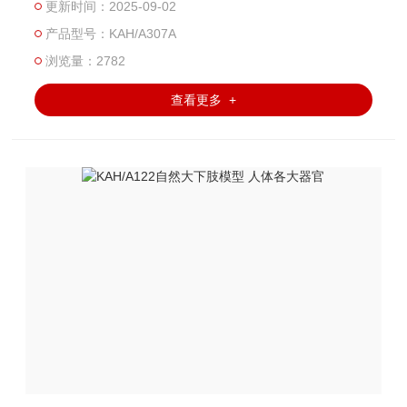
更新时间：2025-09-02
上。用PVC制成，安放于塑料座上。尺寸： 15x8x9CM。 包
产品型号：KAH/A307A
装： 66x30x38CM， 50件/箱， 24KG
浏览量：2782
查看更多 +