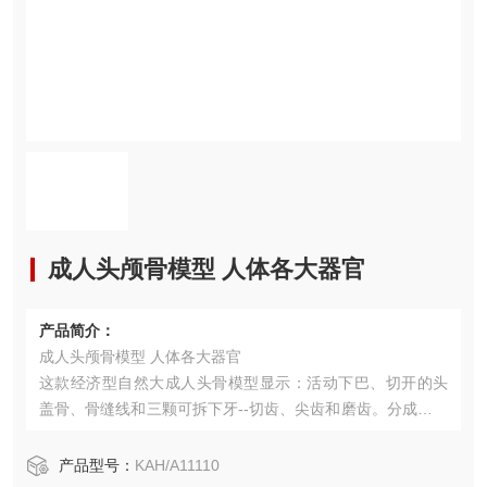
成人头颅骨模型 人体各大器官
产品简介：
成人头颅骨模型 人体各大器官
这款经济型自然大成人头骨模型显示：活动下巴、切开的头
盖骨、骨缝线和三颗可拆下牙--切齿、尖齿和磨齿。分成三部
分。用PVC制成。尺寸：19x15x21CM。
包装： 53x39x55CM， 18件/箱， 22KG
产品型号：
KAH/A11110