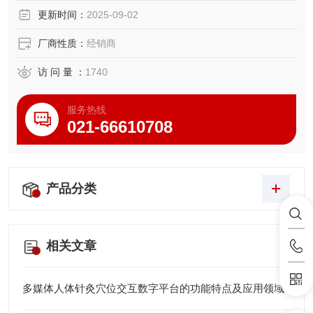
更新时间：
2025-09-02
厂商性质：
经销商
访 问 量 ：
1740
服务热线
021-66610708
产品分类
相关文章
多媒体人体针灸穴位交互数字平台的功能特点及应用领域