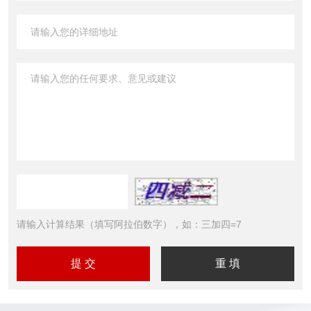
请输入计算结果（填写阿拉伯数字），如：三加四=7