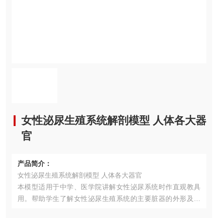
女性泌尿生殖系统解剖模型 人体各大器
官
产品简介：
女性泌尿生殖系统解剖模型 人体各大器官
本模型适用于中学、医学院讲解女性泌尿系统时作直观教具
用。帮助学生了解女性泌尿生殖系统的主要脏器的外形及其
内部结构。模型显示了肾、输尿管、子宫、子宫附件、阴