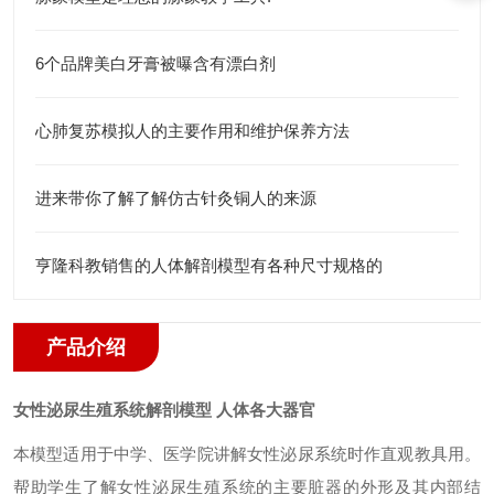
6个品牌美白牙膏被曝含有漂白剂
心肺复苏模拟人的主要作用和维护保养方法
进来带你了解了解仿古针灸铜人的来源
亨隆科教销售的人体解剖模型有各种尺寸规格的
产品介绍
女性泌尿生殖系统解剖模型 人体各大器官
本模型适用于中学、医学院讲解女性泌尿系统时作直观教具用。
帮助学生了解女性泌尿生殖系统的主要脏器的外形及其内部结