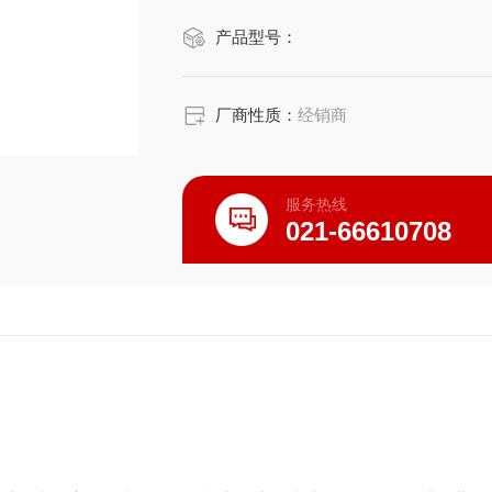
电动挤压搅拌，自动回程，减轻劳动强
产品型号：
高温时间（≥100℃），自动调节；
具有蒸空挤压药渣，及药渣分离功能；
具有温度自动报警功能，防干烧；
厂商性质：
经销商
服务热线
021-66610708