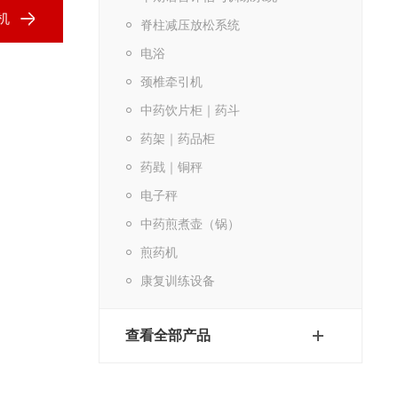
机
脊柱减压放松系统
电浴
颈椎牵引机
中药饮片柜｜药斗
药架｜药品柜
药戥｜铜秤
电子秤
中药煎煮壶（锅）
煎药机
康复训练设备
查看全部产品