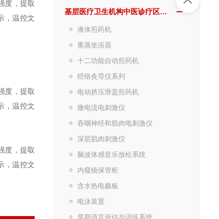
强度，提取
基层医疗卫生机构中医诊疗区（中医馆）服务能力建设项目诊疗设备
示，温控文
液体煎药机
熏蒸坐浴器
十二功能自动煎药机
经络灸导仪系列
强度，提取
电动挤压滑盖煎药机
示，温控文
微电流电刺激仪
吞咽神经和肌肉电刺激仪
深层肌肉刺激仪
强度，提取
脑波体感音乐放松系统
示，温控文
内窥镜保管柜
含水热电极板
电泳装置
早期语言评估与训练系统