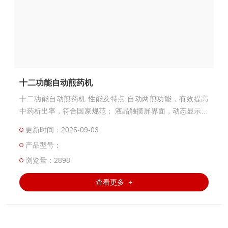
十二功能自动煎药机
十二功能自动煎药机 性能及特点 自动两煎功能，有效提高
中药析出率，符合国家规范； 液晶触摸屏界面，动态显示煎
药各个过程，直观明了； 滑动锅盖功能，一键操作，方便快
更新时间：2025-09-03
捷； 电动挤压功能，实现药渣自动分离，减轻劳动强度；
产品型号：
浏览量：2898
查看更多 +