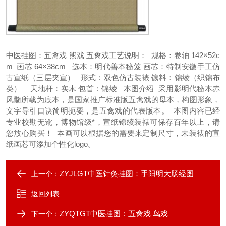
中医挂图：五禽戏 熊戏
五禽戏工艺说明：
规格：卷轴 142×52c
m 画芯 64×38cm
选本：明代善本秘笈 画芯：特制安徽手工仿
古宣纸（三层夹宣）
形式：双色仿古装裱 镶料：锦绫（织锦布
类）
天地杆：实木 包首：锦绫
本图介绍
采用影明代秘本赤
凤髓所载为底本，是国家推广标准版五禽戏的母本，构图形象，
文字导引口诀简明扼要，是五禽戏的代表版本。
本图内容已经
专业校勘无讹，博物馆级*，宣纸锦绫装裱可保存百年以上，请
您放心购买！
本画可以根据您的需要来定制尺寸，未装裱的宣
纸画芯可添加个性化logo。
ZYJLGT中医针灸挂图：手阳明大肠经图 仿古宣纸画芯
上一个：
返回列表
ZYQTGT中医挂图：五禽戏 鸟戏
下一个：