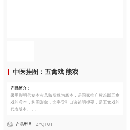
中医挂图：五禽戏 熊戏
产品简介：
采用影明代秘本赤凤髓所载为底本，是国家推广标准版五禽
戏的母本，构图形象，文字导引口诀简明扼要，是五禽戏的
代表版本。
本图内容已经专业校勘无讹，博物馆级*，宣纸锦绫装裱可保
产品型号：
ZYQTGT