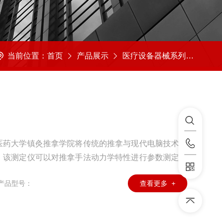
当前位置：
首页
产品展示
医疗设备器械系列
推拿
医药大学镇灸推拿学院将传统的推拿与现代电脑技术相
。该测定仪可以对推拿手法动力学特性进行参数测定，
而改变了传统推拿手法教学模式，克服了教师在传授、
产品型号：
查看更多 +
拿手法力学信号经测力平台、A/D转换卡办理入电脑
行处理、测量、资料处理、统计分析、列印、存储、再