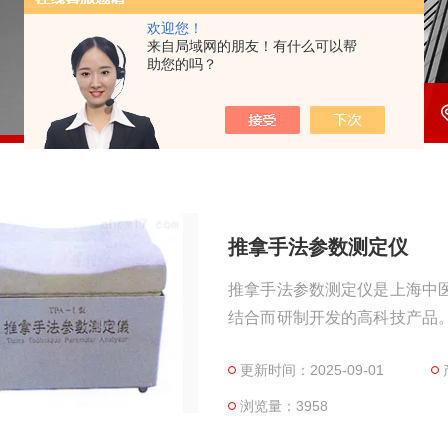
欢迎您！
来自局域网的朋友！有什么可以帮
助您的吗？
推拿手法参数测定仪
推拿手法参数测定仪是上海中
结合而研制开发的高科技产品
并进行量化和客观化研究，从
更新时间：2025-09-01
示范带有主观性、随意性。推
后，由电脑对所有获得资料进
浏览量：3958
现等一系列功能。