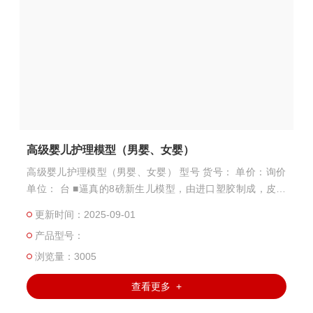
高级婴儿护理模型（男婴、女婴）
高级婴儿护理模型（男婴、女婴） 型号 货号： 单价：询价
单位： 台 ■逼真的8磅新生儿模型，由进口塑胶制成，皮肤
仿真且*隔水。 ■形象的前后囟门、冠状缝、矢状缝。 ■口鼻
更新时间：2025-09-01
均有开放的插入口，肛门开放可进行肛温测量。 ■易装性脐
产品型号：
带可模拟脐部护理。 ■阴囊内有逼真的睾丸。 ■用于各种手
法练习：哺乳、洗澡及更换衣服、灌肠、脐部护理 备注：婴
浏览量：3005
儿模型有男婴、女婴可以任选。
查看更多 +