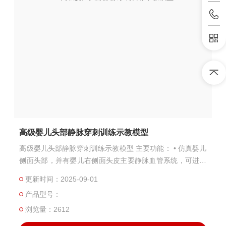
高级婴儿头部静脉穿刺训练示教模型
高级婴儿头部静脉穿刺训练示教模型 主要功能： • 仿真婴儿
侧面头部，并有婴儿右侧面头皮主要静脉血管系统，可进行
头皮静脉注射、输液（血）、抽血的穿刺练习。 • 进针有明
更新时间：2025-09-01
显的落空感，正确穿刺有明显回血产生。 • 静脉血管和皮肤
产品型号：
的同一穿刺部位可以经受几百次反复穿刺不渗漏。
浏览量：2612