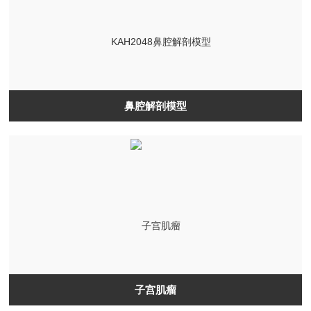
鼻腔解剖模型
子宫肌瘤