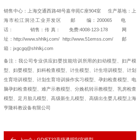
销售中心：上海交通西路48号嘉华苑C座904室
生产基地：上
海市松江洞泾工业开发区
邮 编：200065
电
话：
销售：
传 真：
免费:4008-123-178
网
址：http://www.shhlkj.com/ http://www.51emss.com/
邮
箱：jxgcgq@shhlkj.com
备注：我公司专业供应妇婴技能培训所用的妇幼模型、妇产模
型、妇婴模型、妇科检查模型、计生模型、计生培训模型、计划
生育培训模型、计划生育培训操作实习模型、孕妇检查模型、电
脑孕妇检查模型、难产示教模型、分娩机转示教模型、乳房检查
模型、足月胎儿模型、高级新生儿模型、高级出生婴儿模型上海
亨隆科教设备有限公司
GD/FT32高级透明刮宫模型
上一个：