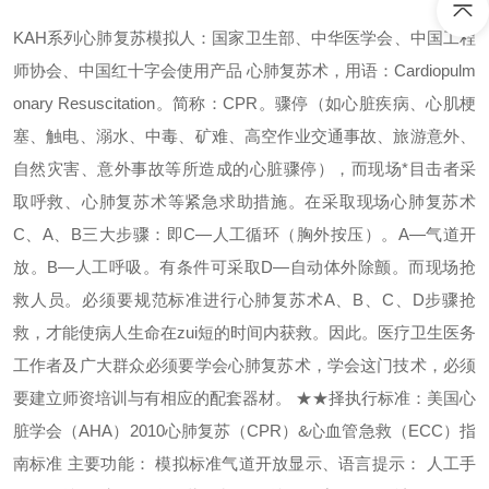
KAH系列心肺复苏模拟人：国家卫生部、中华医学会、中国工程
师协会、中国红十字会使用产品 心肺复苏术，用语：Cardiopulm
onary Resuscitation。简称：CPR。骤停（如心脏疾病、心肌梗
塞、触电、溺水、中毒、矿难、高空作业交通事故、旅游意外、
自然灾害、意外事故等所造成的心脏骤停），而现场*目击者采
取呼救、心肺复苏术等紧急求助措施。在采取现场心肺复苏术
C、A、B三大步骤：即C—人工循环（胸外按压）。A—气道开
放。B—人工呼吸。有条件可采取D—自动体外除颤。而现场抢
救人员。必须要规范标准进行心肺复苏术A、B、C、D步骤抢
救，才能使病人生命在zui短的时间内获救。因此。医疗卫生医务
工作者及广大群众必须要学会心肺复苏术，学会这门技术，必须
要建立师资培训与有相应的配套器材。 ★★择执行标准：美国心
脏学会（AHA）2010心肺复苏（CPR）&心血管急救（ECC）指
南标准 主要功能： 模拟标准气道开放显示、语言提示： 人工手