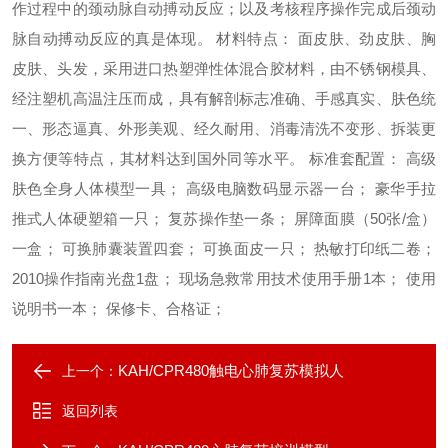
作过程中的颈动脉自动搏动反应；以及考核程序操作完成后颈动
脉自动搏动反应的真是体现。 材料特点： 面皮肤、劲皮肤、胸
皮肤、头发，采用进口热塑弹性体混合胶材料，由不锈钢模具、
经注塑机高温注压而成，具有解剖标志准确、手感真实、肤色统
一、形态逼真、外形美观、经久耐用、消毒清洗不变形、拆装更
换方便等特点，其材料达到国外同等水平。 标准套配置： 高级
肤色全身人体模型一具； 高级电脑数码显示器一台； 豪华手拉
推式人体硬塑箱一只； 复苏操作垫一条； 屏障面膜（50张/盒）
一盒； 可换肺囊装置四套； 可换面皮一只； 热敏打印纸二卷；
2010操作指南光盘1盘； 现场急救常用技术使用手册1本； 使用
说明书一本； 保修卡、合格证；
KAH/CPR480触电心肺复苏模拟人
上一个：
返回列表