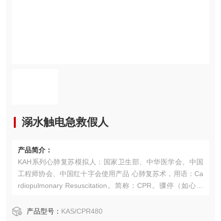
溺水触电急救假人
产品简介：
KAH系列心肺复苏模拟人：国家卫生部、中华医学会、中国
工程师协会、中国红十字会使用产品 心肺复苏术，用语：Ca
rdiopulmonary Resuscitation。简称：CPR。骤停（如心脏
疾病、心肌梗塞、触电、溺水、中毒、矿难、高空作业交通
事故、旅游意外、自然灾害、意外事故等所造成的心脏骤
产品型号：
KAS/CPR480