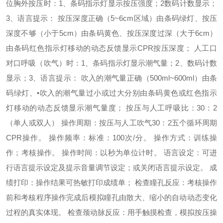
位胸外按压时：1、条码指示灯显示按压强度；2数码计数显示；
3、语言提示： 按压深度正确（5~6cm区域）由条码绿灯、按压
深度不够（小于5cm）由条码黄色、按压深度过深（大于6cm）
由条码红色指示灯移动的动态反馈显示CPR按压深度； 人工口
对口呼吸（吹气）时：1、条码指示灯显示潮气量；2、数码计数
显示；3、语言提示： 吹入的潮气量正确（500ml~600ml）由条
码绿灯、•吹入的潮气量过小或过大分别由条码黄色或红色指示
灯移动的动态反馈显示潮气量度； 按压与人工呼吸比：30：2
（单人或双人） 操作周期：按压与人工吹气30：2五个循环周期
CPR操作。 操作频率：标准：100次/分。 操作方式：训练操
作；考核操作。 操作时间：以秒为单位计时。 语言设定：可进
行语言提示设定及提示音量调节设定；或关闭语言提示设定。 成
绩打印：操作结果可热敏打印成绩单； 检查瞳孔反应：考核操作
前和考核程序操作完成后模拟瞳孔由散大、缩小的自动动态变化
过程的真实体现。 检查颈动脉反应：用手触摸检查，模拟按压操